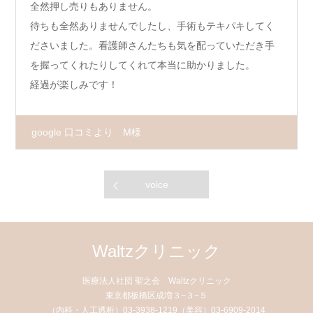
全然押し売りもありません。
待ちも全然ありませんでしたし、手術もテキパキしてく
ださいました。看護師さんたちも気を配っていただき手
を握ってくれたりしてくれて本当に助かりました。
経過が楽しみです！
google 口コミより M様
voice
Waltzクリニック
医療法人社団 聖之会 Waltzクリニック
東京都板橋区成増３−３−５
（内科・人工透析）03-3938-1219（美容）03-6909-2014