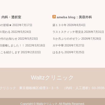
og：内科・透析室
ameba blog：美容外科
師の皆様★
2022年7月17日
築１３０年
2026年8月4日
ス現わる
2022年5月24日
ラストスティッチ埋没法
2026年7月31日
受付のお知らせ
2022年5月23日
５か月ぶりのポゼラン
2026年7月28日
目接種しました！！
2022年3月18日
ガチ中華
2026年7月27日
んこを紹介します
2022年2月22日
はるきち
2026年7月25日
Waltzクリニック
zクリニック
東京都板橋区成増３−３−５
（内科・人工透析）03-3938-1
Copyright
©
Waltzクリニック
. All Rights Reserved.