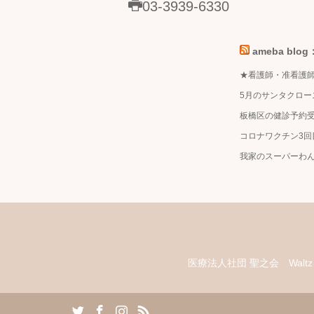
03-3939-6330
ameba bl
★看護師・准看護
5月のサンタクロー
板橋区の健診予約
コロナワクチン3回
我家のスーパーわ
医療法人社団 聖之会 Walt
witter
Facebook
Instagram
RSS