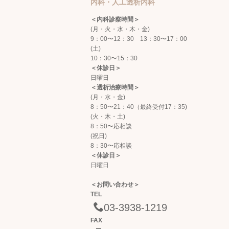
内科・人工透析内科
＜内科診察時間＞
(月・火・水・木・金)
9：00〜12：30 13：30〜17：00
(土)
10：30〜15：30
＜休診日＞
日曜日
＜透析治療時間＞
(月・水・金)
8：50〜21：40（最終受付17：35)
(火・木・土)
8：50〜応相談
(祝日)
8：30〜応相談
＜休診日＞
日曜日
＜お問い合わせ＞
TEL
03-3938-1219
FAX